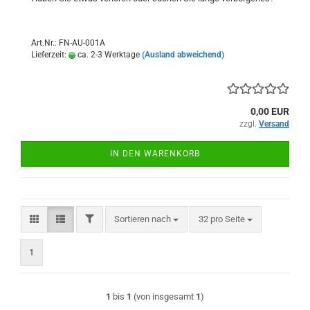
Art.Nr.: FN-AU-001A
Lieferzeit:
ca. 2-3 Werktage
(Ausland abweichend)
0,00 EUR
zzgl.
Versand
IN DEN WARENKORB
FILTER
Sortieren nach
pro Seite
Sortieren nach
32 pro Seite
1
1
bis
1
(von insgesamt
1
)