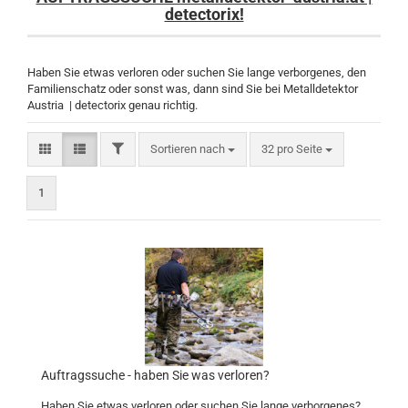
detectorix!
Haben Sie etwas verloren oder suchen Sie lange verborgenes, den
Familienschatz oder sonst was, dann sind Sie bei Metalldetektor
Austria | detectorix genau richtig.
FILTER
Sortieren nach
pro Seite
Sortieren nach
32 pro Seite
1
Auftragssuche - haben Sie was verloren?
Haben Sie etwas verloren oder suchen Sie lange verborgenes?