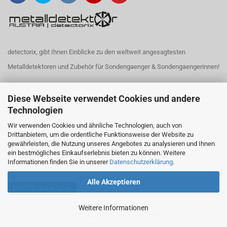
detectorix, gibt Ihnen Einblicke zu den weltweit angesagtesten
Metalldetektoren und Zubehör für Sondengaenger & Sondengaengerinnen!
Noch Fragen?
Diese Webseite verwendet Cookies und andere
Technologien
Wir verwenden Cookies und ähnliche Technologien, auch von
Rufen Sie uns an: +43 699 1148 7570
Drittanbietern, um die ordentliche Funktionsweise der Website zu
Oder schreiben Sie uns eine E-Mail an:
gewährleisten, die Nutzung unseres Angebotes zu analysieren und Ihnen
ein bestmögliches Einkaufserlebnis bieten zu können. Weitere
info@metalldetektor-austria.at
Informationen finden Sie in unserer
Datenschutzerklärung
.
Alle Akzeptieren
Vertrag widerrufen
Weitere Informationen
Webshop
by Gambio.de © 2026