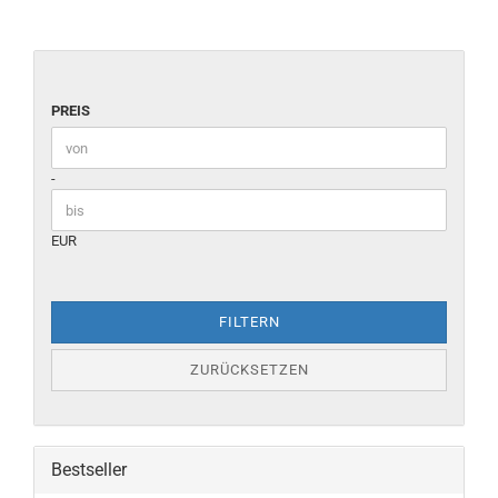
PREIS
PREIS
Preis bis
-
EUR
FILTERN
ZURÜCKSETZEN
Bestseller