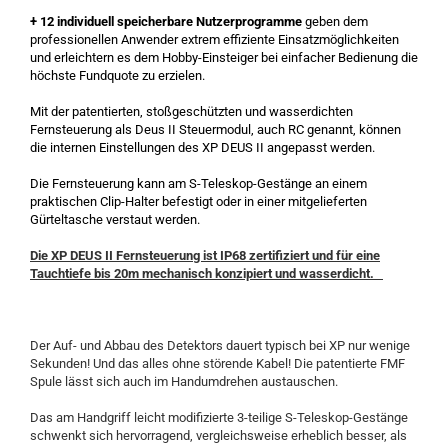
+ 12 individuell speicherbare Nutzerprogramme
geben dem
professionellen Anwender extrem effiziente Einsatzmöglichkeiten
und erleichtern es dem Hobby-Einsteiger bei einfacher Bedienung die
höchste Fundquote zu erzielen.
Mit der patentierten, stoßgeschützten und wasserdichten
Fernsteuerung als Deus II Steuermodul, auch RC genannt, können
die internen Einstellungen des XP DEUS II angepasst werden.
Die Fernsteuerung kann am S-Teleskop-Gestänge an einem
praktischen Clip-Halter befestigt oder in einer mitgelieferten
Gürteltasche verstaut werden.
Die XP DEUS II Fernsteuerung ist IP68 zertifiziert und für eine
Tauchtiefe bis 20m mechanisch konzipiert und wasserdicht.
Der Auf- und Abbau des Detektors dauert typisch bei XP nur wenige
Sekunden! Und das alles ohne störende Kabel! Die patentierte FMF
Spule lässt sich auch im Handumdrehen austauschen.
Das am Handgriff leicht modifizierte 3-teilige S-Teleskop-Gestänge
schwenkt sich hervorragend, vergleichsweise erheblich besser, als