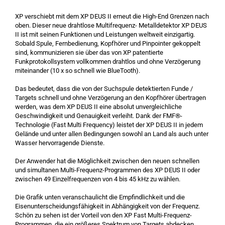
XP verschiebt mit dem XP DEUS II erneut die High-End Grenzen nach
oben. Dieser neue drahtlose Multifrequenz- Metalldetektor XP DEUS
II ist mit seinen Funktionen und Leistungen weltweit einzigartig.
Sobald Spule, Fernbedienung, Kopfhörer und Pinpointer gekoppelt
sind, kommunizieren sie über das von XP patentierte
Funkprotokollsystem vollkommen drahtlos und ohne Verzögerung
miteinander (10 x so schnell wie BlueTooth).
Das bedeutet, dass die von der Suchspule detektierten Funde /
Targets schnell und ohne Verzögerung an den Kopfhörer übertragen
werden, was dem XP DEUS II eine absolut unvergleichliche
Geschwindigkeit und Genauigkeit verleiht. Dank der FMF®-
Technologie (Fast Multi Frequency) leistet der XP DEUS II in jedem
Gelände und unter allen Bedingungen sowohl an Land als auch unter
Wasser hervorragende Dienste.
Der Anwender hat die Möglichkeit zwischen den neuen schnellen
und simultanen Multi-Frequenz-Programmen des XP DEUS II oder
zwischen 49 Einzelfrequenzen von 4 bis 45 kHz zu wählen.
Die Grafik unten veranschaulicht die Empfindlichkeit und die
Eisenunterscheidungsfähigkeit in Abhängigkeit von der Frequenz.
Schön zu sehen ist der Vorteil von den XP Fast Multi-Frequenz-
Programmen, die ein größeres Spektrum von Targets abdecken.