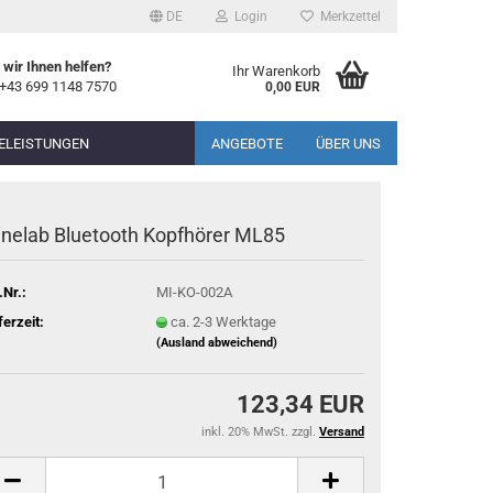
DE
Login
Merkzettel
wir Ihnen helfen?
Ihr Warenkorb
 +43 699 1148 7570
0,00 EUR
ELEISTUNGEN
ANGEBOTE
ÜBER UNS
nelab Bluetooth Kopfhörer ML85
.Nr.:
MI-KO-002A
ferzeit:
ca. 2-3 Werktage
(Ausland abweichend)
123,34 EUR
inkl. 20% MwSt. zzgl.
Versand