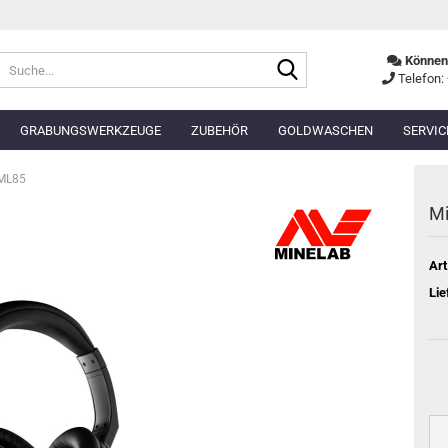
Suche...
Können 
Telefon:
GRABUNGSWERKZEUGE
ZUBEHÖR
GOLDWASCHEN
SERVIC
 ML85
Mi
Art
Lie