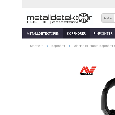
Alle
METALLDETEKTOREN
KOPFHÖRER
PINPOINTER
»
»
Startseite
Kopfhörer
Minelab Bluetooth Kopfhörer