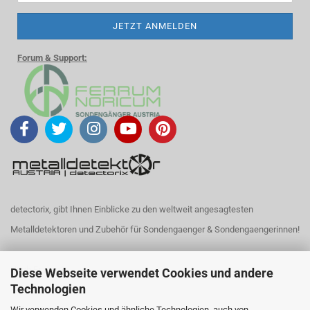
Forum & Support:
detectorix, gibt Ihnen Einblicke zu den weltweit angesagtesten
Metalldetektoren und Zubehör für Sondengaenger & Sondengaengerinnen!
Noch Fragen?
Diese Webseite verwendet Cookies und andere
Technologien
Wir verwenden Cookies und ähnliche Technologien, auch von
Rufen Sie uns an: +43 699 1148 7570